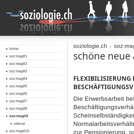
soziologie.ch
soz:ma
home
schöne neue 
soz:mag#1
soz:mag#2
soz:mag#3
FLEXIBILISIERUNG
soz:mag#4
BESCHÄFTIGUNGSV
soz:mag#5
soz:mag#6
Die Erwerbsarbeit be
soz:mag#7
Beschäftigungsverhält
soz:mag#8
Scheinselbständigkei
soz:mag#9
Normalarbeitsverhältn
editorial
zur Pensionierung, s
soz:mag#10