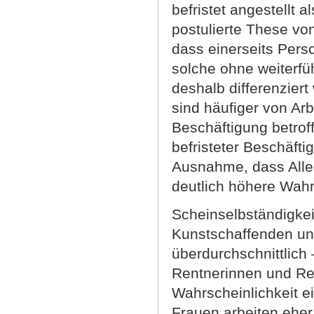
befristet angestellt a
postulierte These von
dass einerseits Pers
solche ohne weiterfü
deshalb differenzier
sind häufiger von Arb
Beschäftigung betroff
befristeter Beschäfti
Ausnahme, dass Allei
deutlich höhere Wahrs
Scheinselbständigkeit
Kunstschaffenden un
überdurchschnittlich
Rentnerinnen und Ren
Wahrscheinlichkeit e
Frauen arbeiten eher