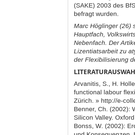
(SAKE) 2003 des BfS,
befragt wurden.
Marc Höglinger (26) s
Hauptfach, Volkswirt
Nebenfach. Der Artike
Lizentiatsarbeit zu 
der Flexibilisierung 
LITERATURAUSWAH
Arvanitis, S., H. Hol
functional labour fle
Zürich. » http://e-co
Benner, Ch. (2002): 
Silicon Valley. Oxfor
Bonss, W. (2002): Er
und Konsequenzen. In