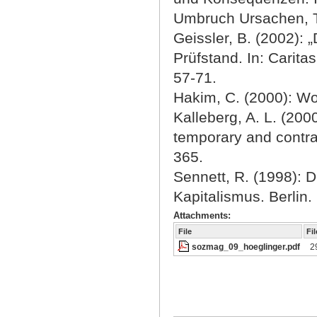
Umbruch Ursachen, T
Geissler, B. (2002): 
Prüfstand. In: Carita
57-71.
Hakim, C. (2000): Wor
Kalleberg, A. L. (200
temporary and contra
365.
Sennett, R. (1998): 
Kapitalismus. Berlin.
Attachments:
File
Fil
sozmag_09_hoeglinger.pdf
2