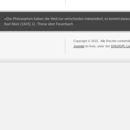
«Die Philosophen haben die Welt nur verschieden interpretiert, es kommt darauf
Karl Marx (1845) 11. These über Feuerbach
Copyright © 2015 . Alle Rechte vorbehal
Joomla!
ist freie, unter der
GNU/GPL-Li