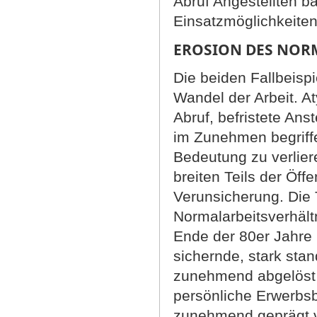
Abruf Angestellten b
Einsatzmöglichkeiten
EROSION DES NOR
Die beiden Fallbeisp
Wandel der Arbeit. A
Abruf, befristete Ans
im Zunehmen begriffe
Bedeutung zu verlier
breiten Teils der Öff
Verunsicherung. Die 
Normalarbeitsverhält
Ende der 80er Jahre 
sichernde, stark stan
zunehmend abgelöst 
persönliche Erwerbsbi
zunehmend geprägt v