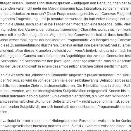
rtragen lassen. Dienen Ethnisierungspraxen – entgegen den Behauptungen der aktu
liegenden Falle nicht mehr der Marginalisierung bzw. Integration, sondern in erster 
trumentalisierbar zu machen? Diese Frage muss angesichts von Canevas Fallgesch
liegenden Fragestellung – mit ja beantwortet werden. Ihr kultureller Hintergrund 
tor in die Quere, noch spielt er bei Fragen der Integration eine tragende Rolle. Vie
initorischen (bei Caneva identitätsstabilisierenden) Charakter, woraus sich ein konk
eren mit eine Grundlage für die Argumentation Canevas hinsichtlich ihres beruflich
lweise Verschränkung mit der neoliberalen Programmatik. Als Beispiel mag Canevas 
 diese Zusammenführung illustrieren. Caneva erklärt ihre Bereitschaft, viel zu arbeit
eiterkind: „Also dieses Krampfen vielleicht vom, vom Arbeiterkind, das ist einfach hie
stellung glaubt Caneva auch bei anderen Angehörigen der zweiten Generation fests
 Secondas und Secondos mit den jeweiligen Lebensgeschichten, was die Anschluss
ltur der Selbständigkeit“ in einem gesamtgesellschaftlichen Sinne deutlich macht.
en die Ansätze der „ethnischen Ökonomie“ angesichts prekarisierender Ethnisieru
 der Not aus, so wird im vorliegenden Falle der selbstgewählte Definitionsprozess bet
sichtlich bestimmter Ziele zu instrumentalisieren. Die Ethnizität muss in diesem Fall
eichnet werden, welche ideologisierten Subjektivitäten entgegentritt. Konnte bis 
halten durchaus ideologisierten Subjektivitäten entspricht, d.h. von den Wirkungen k
amtgesellschaftlichen „Kultur der Selbständigkeit“ – nicht ausgenommen ist, so benu
lamierenden Subjektivität, um sich innerhalb der neoliberalen Programmatik die
affen.
eva findet in ihrem binationalen Hintergrund eine Ressource, welche sie im Kontex
enwartsgesellschaft fruchtbar machen kann. Sie ist zu verorten zwischen einer – zum