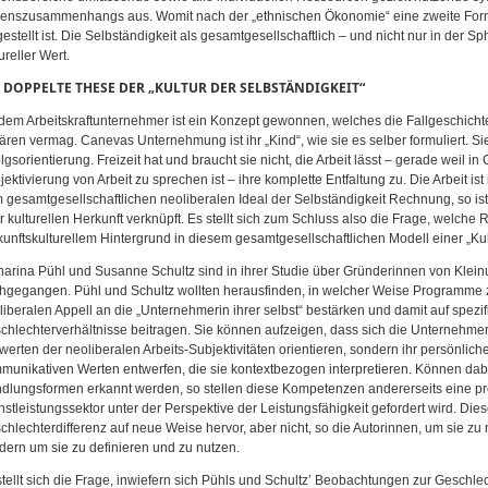
enszusammenhangs aus. Womit nach der „ethnischen Ökonomie“ eine zweite Form e
gestellt ist. Die Selbständigkeit als gesamtgesellschaftlich – und nicht nur in der S
ureller Wert.
 DOPPELTE THESE DER „KULTUR DER SELBSTÄNDIGKEIT“
 dem Arbeitskraftunternehmer ist ein Konzept gewonnen, welches die Fallgeschich
lären vermag. Canevas Unternehmung ist ihr „Kind“, wie sie es selber formuliert. Si
olgsorientierung. Freizeit hat und braucht sie nicht, die Arbeit lässt – gerade weil 
jektivierung von Arbeit zu sprechen ist – ihre komplette Entfaltung zu. Die Arbeit i
 gesamtgesellschaftlichen neoliberalen Ideal der Selbständigkeit Rechnung, so ist 
er kulturellen Herkunft verknüpft. Es stellt sich zum Schluss also die Frage, welche
kunftskulturellem Hintergrund in diesem gesamtgesellschaftlichen Modell einer „Kult
harina Pühl und Susanne Schultz sind in ihrer Studie über Gründerinnen von Klei
hgegangen. Pühl und Schultz wollten herausfinden, in welcher Weise Programme 
liberalen Appell an die „Unternehmerin ihrer selbst“ bestärken und damit auf spez
chlechterverhältnisse beitragen. Sie können aufzeigen, dass sich die Unternehmer
twerten der neoliberalen Arbeits-Subjektivitäten orientieren, sondern ihr persönliche
munikativen Werten entwerfen, die sie kontextbezogen interpretieren. Können dabe
dlungsformen erkannt werden, so stellen diese Kompetenzen andererseits eine pro
nstleistungssektor unter der Perspektive der Leistungsfähigkeit gefordert wird. D
chlechterdifferenz auf neue Weise hervor, aber nicht, so die Autorinnen, um sie zu 
dern um sie zu definieren und zu nutzen.
stellt sich die Frage, inwiefern sich Pühls und Schultz’ Beobachtungen zur Geschlech