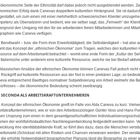
 ökonomische Seite der Ethnizität darf dabei jedoch nicht ausgeblendet werden. Zwei
nomischen Erfolg dank Canevas doppeltem kulturellen Hintergrund. Sie ist dadur
gestattet, um zum einen mit einer mehrheitlich schweizerischen Klientel umzugehen. 
petenz als Übersetzerin und bedient, wie sie selber sagt, das „Fernweh“ der Kliente
tergrund den Umgang mit den für sie arbeitenden freien Mitarbeiterinnen und Mitarb
graphien wie Caneva verfügen.
e Berufswahl – bzw. die Form ihrer Erwerbstätigkeit, die Selbständigkeit – hat al
mt das Konzept der „ethnischen Ökonomie“ zum Tragen, welches den kulturellen Hi
source auf dem Arbeitsmarkt betrachtet – womit eine erste Form der „Kultur der Selb
 Italienische unter anderem eine kulturelle Ressource, welche sie bei Bedarf aktivi
 klassischen Ansätze der ethnischen Ökonomie können Canevas Fall jedoch nicht v
 Rückgriff auf kulturelle Ressourcen aus der Not in einer prekären Lage, so bedeut
eva entsprechend Baethges normativer Subjektivierung von Arbeit vielmehr die Bef
ürfnisses – die ökonomische Bedeutung scheint zweitrangig.
E SECONDA ALS ARBEITSKRAFTUNTERNEHMERIN
 Konzept der ethnischen Ökonomie greift im Falle von Alda Caneva zu kurz. Vielve
eitskraftunternehmers, wie er von den Arbeitssoziologen Günter Voss und Hans Pong
nen Ursprung zum einen in dem gesamtgesellschaftlichen Individualisierungsschub, 
men der wohlfahrtsstaatlichen Nachkriegsentwicklung festgestellt werden kann. Ver
wicklung ihre identitätsbildende Kraft, so führt dies dazu, dass die Menschen verstärk
beitsmarkt-)Schicksal mit allen Risiken und Chancen verwiesen werden. Der verst
 die erhöhte Notwendigkeit biographischer Planung lässt die Biographie zu einer 