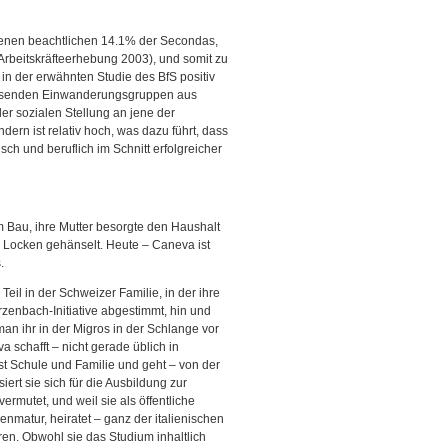
 jenen beachtlichen 14.1% der Secondas,
rbeitskräfteerhebung 2003), und somit zu
in der erwähnten Studie des BfS positiv
nwesenden Einwanderungsgruppen aus
der sozialen Stellung an jene der
ern ist relativ hoch, was dazu führt, dass
ch und beruflich im Schnitt erfolgreicher
em Bau, ihre Mutter besorgte den Haushalt
n Locken gehänselt. Heute – Caneva ist
.
eil in der Schweizer Familie, in der ihre
arzenbach-Initiative abgestimmt, hin und
 man ihr in der Migros in der Schlange vor
a schafft – nicht gerade üblich in
st Schule und Familie und geht – von der
iert sie sich für die Ausbildung zur
ermutet, und weil sie als öffentliche
nmatur, heiratet – ganz der italienischen
ren. Obwohl sie das Studium inhaltlich