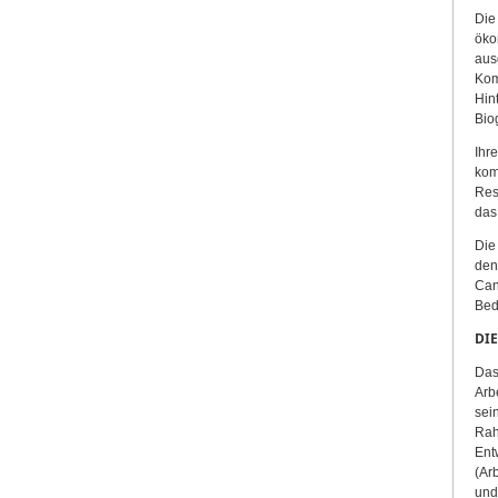
Die
öko
aus
Kom
Hin
Bio
Ihr
kom
Res
das
Die
den
Can
Bed
DI
Das
Arb
sei
Rah
Ent
(Ar
und