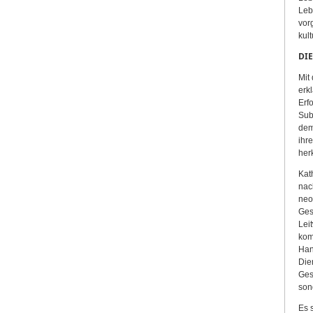
Leb
vor
kult
DIE
Mit
erk
Erf
Sub
dem
ihr
her
Kat
nac
neo
Ges
Lei
kom
Han
Die
Ges
son
Es 