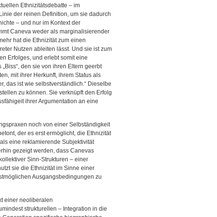
ellen Ethnizitätsdebatte – im
Linie der reinen Definition, um sie dadurch
ichte – und nur im Kontext der
kommt Caneva weder als marginalisierender
lmehr hat die Ethnizität zum einen
reter Nutzen ableiten lässt. Und sie ist zum
en Erfolges, und erlebt somit eine
„Biss“, den sie von ihren Eltern geerbt
en, mit ihrer Herkunft, ihrem Status als
r, das ist wie selbstverständlich.“ Dieselbe
tellen zu können. Sie verknüpft den Erfolg
fähigeit ihrer Argumentation an eine
ngspraxen noch von einer Selbständigkeit
ont, der es erst ermöglicht, die Ethnizität
 als eine reklamierende Subjektivität
hierhin gezeigt werden, dass Canevas
ollektiver Sinn-Strukturen – einer
tzt sie die Ethnizität im Sinne einer
 bestmöglichen Ausgangsbedingungen zu
t einer neoliberalen
indest strukturellen – Integration in die