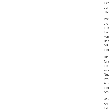
Ges
der
soz
Int
die
ent
Fle
kom
Bes
Mik
ein
Die
für
die
zu 
Nut
Pro
Arb
ein
Arb
Was
Arb
Leb