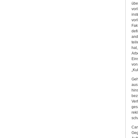
übe
vor
ins
vor
Fak
def
and
tei
hat,
Arb
Ein
von
„Ku
Geh
aus
hin
bez
Ver
ges
rek
sch
Can
Geg