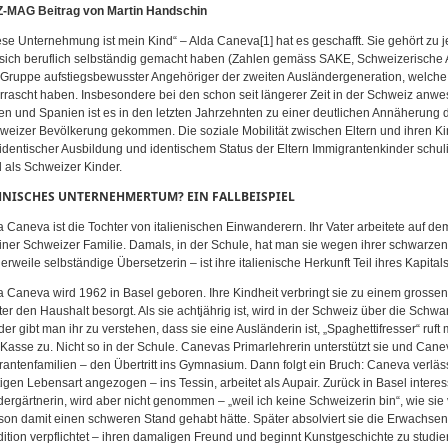
-MAG Beitrag von Martin Handschin
ese Unternehmung ist mein Kind“ – Alda Caneva[1] hat es geschafft. Sie gehört zu
 sich beruflich selbständig gemacht haben (Zahlen gemäss SAKE, Schweizerische A
 Gruppe aufstiegsbewusster Angehöriger der zweiten Ausländergeneration, welche 
rrascht haben. Insbesondere bei den schon seit längerer Zeit in der Schweiz a
lien und Spanien ist es in den letzten Jahrzehnten zu einer deutlichen Annäherung 
weizer Bevölkerung gekommen. Die soziale Mobilität zwischen Eltern und ihren Kind
 identischer Ausbildung und identischem Status der Eltern Immigrantenkinder schulis
d als Schweizer Kinder.
HNISCHES UNTERNEHMERTUM? EIN FALLBEISPIEL
a Caneva ist die Tochter von italienischen Einwanderern. Ihr Vater arbeitete auf d
einer Schweizer Familie. Damals, in der Schule, hat man sie wegen ihrer schwarze
lerweile selbständige Übersetzerin – ist ihre italienische Herkunft Teil ihres Kapitals
a Caneva wird 1962 in Basel geboren. Ihre Kindheit verbringt sie zu einem grossen T
ter den Haushalt besorgt. Als sie achtjährig ist, wird in der Schweiz über die Schw
der gibt man ihr zu verstehen, dass sie eine Ausländerin ist, „Spaghettifresser“ ruft
 Kasse zu. Nicht so in der Schule. Canevas Primarlehrerin unterstützt sie und Canev
rantenfamilien – den Übertritt ins Gymnasium. Dann folgt ein Bruch: Caneva verläs
tigen Lebensart angezogen – ins Tessin, arbeitet als Aupair. Zurück in Basel interess
dergärtnerin, wird aber nicht genommen – „weil ich keine Schweizerin bin“, wie sie v
son damit einen schweren Stand gehabt hätte. Später absolviert sie die Erwachsene
dition verpflichtet – ihren damaligen Freund und beginnt Kunstgeschichte zu studie