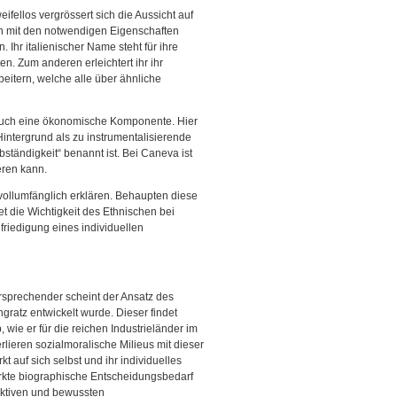
fellos vergrössert sich die Aussicht auf
ch mit den notwendigen Eigenschaften
Ihr italienischer Name steht für ihre
n. Zum anderen erleichtert ihr ihr
eitern, welche alle über ähnliche
so auch eine ökonomische Komponente. Hier
ntergrund als zu instrumentalisierende
ständigkeit“ benannt ist. Bei Caneva ist
eren kann.
ollumfänglich erklären. Behaupten diese
et die Wichtigkeit des Ethnischen bei
riedigung eines individuellen
rsprechender scheint der Ansatz des
ratz entwickelt wurde. Dieser findet
wie er für die reichen Industrieländer im
lieren sozialmoralische Milieus mit dieser
t auf sich selbst und ihr individuelles
ärkte biographische Entscheidungsbedarf
aktiven und bewussten