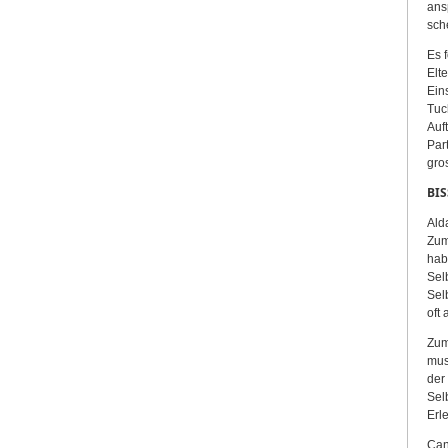
ans
sche
Es 
Elt
Ein
Tuc
Auf
Par
gro
BIS
Ald
Zum
hab
Selb
Sel
oft
Zum
mus
der
Sel
Erl
Can