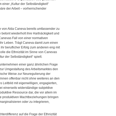
iner „Kultur der Selbständigkeit“
phäre der Arbeit – vorherrschender
te von Alda Caneva bereits umfassender zu
e betont wiederholt ihre Hartnäckigkeit und
in Canevas Fall von einer normativen
st ihr Leben. Trägt Caneva damit zum einen
ihr beruflicher Erfolg zum anderen eng mit
 Rolle die Ethnizität im Sinne von Canevas
ur der Selbständigkeit“ spielt.
nunternehmen einer ganz ähnlichen Frage
zur Umgestaltung des Arbeitsmarktes den
ifische Weise zur Neuregulierung der
innen offenbar nicht ohne weiteres an den
s Leitbild mit eigenwilligen, engagierten,
i einerseits widerständige subjektive
duktive Ressource dar, die vor allem im
iese produktiven Machtbeziehungen bringen
marginalisieren oder zu integrieren,
terdifferenz auf die Frage der Ethnizität