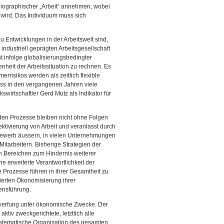
biographischer „Arbeit“ annehmen, wobei
wird. Das Individuum muss sich
u Entwicklungen in der Arbeitswelt sind,
ndustriell geprägten Arbeitsgesellschaft
st infolge globalisierungsbedingter
enheit der Arbeitssituation zu rechnen. Es
rrisikos werden als zeitlich flexible
ass in den vergangenen Jahren viele
irtschaftler Gerd Mutz als Indikator für
nden Prozesse bleiben nicht ohne Folgen
ktivierung von Arbeit und veranlasst durch
bewerb äussern, in vielen Unternehmungen
tarbeitern. Bisherige Strategien der
en Bereichen zum Hindernis weiterer
ne erweiterte Verantwortlichkeit der
e Prozesse führen in ihrer Gesamtheit zu
cierten Ökonomisierung ihrer
bensführung.
rwerfung unter ökonomische Zwecke. Der
tiv zweckgerichtete, letztlich alle
ystematische Organisation des gesamten