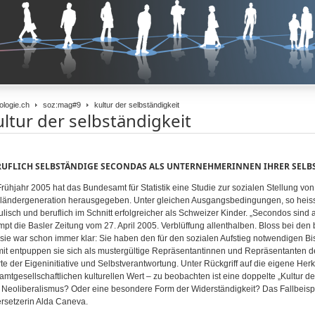
ologie.ch
soz:mag#9
kultur der selbständigkeit
ultur der selbständigkeit
RUFLICH SELBSTÄNDIGE SECONDAS ALS UNTERNEHMERINNEN IHRER SELB
Frühjahr 2005 hat das Bundesamt für Statistik eine Studie zur sozialen Stellung v
ländergeneration herausgegeben. Unter gleichen Ausgangsbedingungen, so heisst
ulisch und beruflich im Schnitt erfolgreicher als Schweizer Kinder. „Secondos sind a
mpt die Basler Zeitung vom 27. April 2005. Verblüffung allenthalben. Bloss bei de
 sie war schon immer klar: Sie haben den für den sozialen Aufstieg notwendigen Bis
it entpuppen sie sich als mustergültige Repräsentantinnen und Repräsentanten 
te der Eigeninitiative und Selbstverantwortung. Unter Rückgriff auf die eigene Her
amtgesellschaftlichen kulturellen Wert – zu beobachten ist eine doppelte „Kultur de
 Neoliberalismus? Oder eine besondere Form der Widerständigkeit? Das Fallbeispi
rsetzerin Alda Caneva.