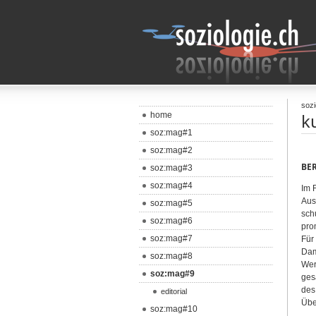
sozi
k
home
soz:mag#1
soz:mag#2
BE
soz:mag#3
soz:mag#4
Im 
Aus
soz:mag#5
sch
soz:mag#6
pro
soz:mag#7
Für
Dam
soz:mag#8
Wer
soz:mag#9
ges
des
editorial
Übe
soz:mag#10