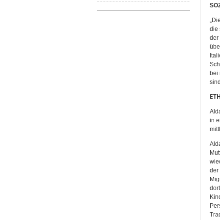
SOZ
„Di
die
der
übe
Ita
Sch
bei
sin
ET
Ald
in 
mitt
Ald
Mut
wie
der
Mig
dor
Kin
Per
Tra