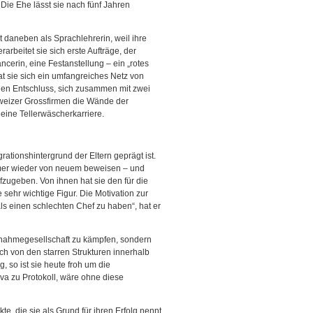
 Die Ehe lässt sie nach fünf Jahren
t daneben als Sprachlehrerin, weil ihre
rarbeitet sie sich erste Aufträge, der
ancerin, eine Festanstellung – ein „rotes
at sie sich ein umfangreiches Netz von
 den Entschluss, sich zusammen mit zwei
hweizer Grossfirmen die Wände der
eine Tellerwäscherkarriere.
rationshintergrund der Eltern geprägt ist.
mer wieder von neuem beweisen – und
fzugeben. Von ihnen hat sie den für die
ne sehr wichtige Figur. Die Motivation zur
 als einen schlechten Chef zu haben“, hat er
fnahmegesellschaft zu kämpfen, sondern
ich von den starren Strukturen innerhalb
, so ist sie heute froh um die
eva zu Protokoll, wäre ohne diese
e, die sie als Grund für ihren Erfolg nennt