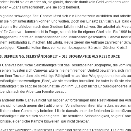
pricht, bricht sie es wieder ab, sie glaubt, dass sie damit kein Geld verdienen kann.
iden – „ganz untraditionell“, wie sie spitz bemerkt.
folgt eine schwierige Zeit. Caneva lässt sich zur Übersetzerin ausbilden und arbeite
ern sie nicht unterstützen können und wollen. Doch der Einsatz zahlt sich aus, bald e
stieg ins Berufsleben nach dem Studium fällt ihr nicht schwer. Sie arbeitet als Freel
h“ für Caneva – kommt nicht in Frage, sie möchte ihr eigener Chef sein. Bis 1998 h
traggebern und freien Mitarbeiterinnen und Mitarbeitern geschaffen. Caneva fasst
tnern selbständig zu machen. Mit Erfolg. Heute zieren die Aufträge zahlreicher Sc
sszügigen Räumlichkeiten ihres vor kurzem bezogenen Büros im Zürcher Kreis 2 – 
S, BEFREIUNG, SELBSTÄNDIGKEIT – DIE BIOGRAPHIE ALS RESSOURCE
a Canevas berufliche Selbständigkeit ist das Resultat einer Biographie, die vom Mig
 einen mussten sich Canevas Eltern in einem fremden Umfeld bewähren, sich im
en ihrer Tochter damit die wichtige Fähigkeit mit auf den Weg gegeben, niemals au
ständigkeit notwendigen „Biss“, wie sie es selber formuliert. Ihr Vater ist für sie ei
bständigkeit, so sagt sie selber, hat sie von ihm. „Es gibt nichts Entwürdigenderes,
 abends nach der Arbeit zur Familie gesagt.
 anderen hatte Caneva nicht nur mit den Anforderungen und Restriktionen der Au
ste sich oft auch gegen die traditionellen Vorstellungen ihrer Eltern durchsetzen, s
 italienischen Community befreien. Litt sie damals unter der fehlenden Unterstützung
bständigkeit, die sie sich so aneignete. Die berufliche Selbständigkeit, so gibt Can
ebnisse, eigentliche Kämpfe bisweilen, gar nicht denkbar.
evas schweizerisch-italienischer Hintergrund dient ihr als Ressource. Die drei Punkt