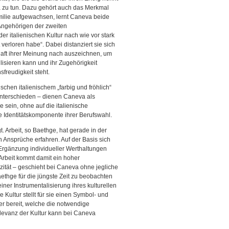
da zu tun. Dazu gehört auch das Merkmal
amilie aufgewachsen, lernt Caneva beide
 Angehörigen der zweiten
der italienischen Kultur nach wie vor stark
 verloren habe“. Dabei distanziert sie sich
haft ihrer Meinung nach auszeichnen, um
bilisieren kann und ihr Zugehörigkeit
freudigkeit steht.
schen italienischem „farbig und fröhlich“
nterschieden – dienen Caneva als
 sein, ohne auf die italienische
e Identitätskomponente ihrer Berufswahl.
. Arbeit, so Baethge, hat gerade in der
 Ansprüche erfahren. Auf der Basis sich
Ergänzung individueller Werthaltungen
Arbeit kommt damit ein hoher
nizität – geschieht bei Caneva ohne jegliche
thge für die jüngste Zeit zu beobachten
er Instrumentalisierung ihres kulturellen
e Kultur stellt für sie einen Symbol- und
 bereit, welche die notwendige
levanz der Kultur kann bei Caneva