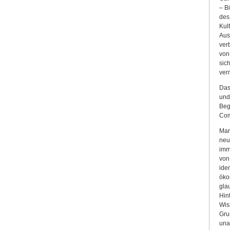
– B
des
Kul
Aus
ver
von
sic
ver
Das
und
Beg
Com
Mar
neu
imm
von
ide
öko
gla
Hin
Wis
Gru
una