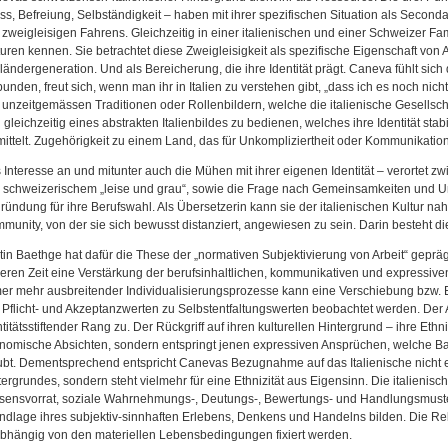
iss, Befreiung, Selbständigkeit – haben mit ihrer spezifischen Situation als Secon
 zweigleisigen Fahrens. Gleichzeitig in einer italienischen und einer Schweizer F
turen kennen. Sie betrachtet diese Zweigleisigkeit als spezifische Eigenschaft von
ländergeneration. Und als Bereicherung, die ihre Identität prägt. Caneva fühlt sich 
bunden, freut sich, wenn man ihr in Italien zu verstehen gibt, „dass ich es noch nicht
 unzeitgemässen Traditionen oder Rollenbildern, welche die italienische Gesellsc
h gleichzeitig eines abstrakten Italienbildes zu bedienen, welches ihre Identität sta
mittelt. Zugehörigkeit zu einem Land, das für Unkompliziertheit oder Kommunikations
 Interesse an und mitunter auch die Mühen mit ihrer eigenen Identität – verortet zwi
 schweizerischem „leise und grau“, sowie die Frage nach Gemeinsamkeiten und U
ründung für ihre Berufswahl. Als Übersetzerin kann sie der italienischen Kultur nahe
munity, von der sie sich bewusst distanziert, angewiesen zu sein. Darin besteht di
tin Baethge hat dafür die These der „normativen Subjektivierung von Arbeit“ geprägt
eren Zeit eine Verstärkung der berufsinhaltlichen, kommunikativen und expressiven
er mehr ausbreitender Individualisierungsprozesse kann eine Verschiebung bzw. 
 Pflicht- und Akzeptanzwerten zu Selbstentfaltungswerten beobachtet werden. Der 
ntitätsstiftender Rang zu. Der Rückgriff auf ihren kulturellen Hintergrund – ihre Eth
nomische Absichten, sondern entspringt jenen expressiven Ansprüchen, welche Bae
ubt. Dementsprechend entspricht Canevas Bezugnahme auf das Italienische nicht ein
tergrundes, sondern steht vielmehr für eine Ethnizität aus Eigensinn. Die italienisch
sensvorrat, soziale Wahrnehmungs-, Deutungs-, Bewertungs- und Handlungsmuster
ndlage ihres subjektiv-sinnhaften Erlebens, Denkens und Handelns bilden. Die Re
bhängig von den materiellen Lebensbedingungen fixiert werden.