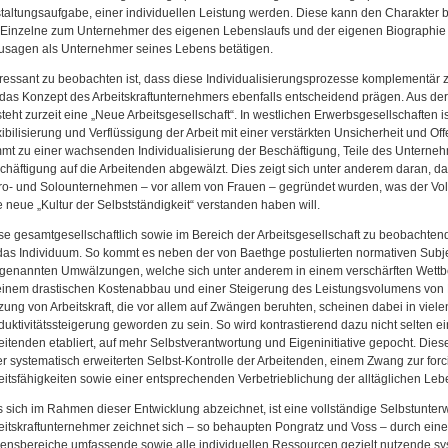
taltungsaufgabe, einer individuellen Leistung werden. Diese kann den Charakter 
 Einzelne zum Unternehmer des eigenen Lebenslaufs und der eigenen Biographie 
usagen als Unternehmer seines Lebens betätigen.
eressant zu beobachten ist, dass diese Individualisierungsprozesse komplementär z
 das Konzept des Arbeitskraftunternehmers ebenfalls entscheidend prägen. Aus der i
steht zurzeit eine „Neue Arbeitsgesellschaft“. In westlichen Erwerbsgesellschaften i
xibilisierung und Verflüssigung der Arbeit mit einer verstärkten Unsicherheit und Off
mt zu einer wachsenden Individualisierung der Beschäftigung, Teile des Unternehme
chäftigung auf die Arbeitenden abgewälzt. Dies zeigt sich unter anderem daran, d
ro- und Solounternehmen – vor allem von Frauen – gegründet wurden, was der Volksw
e neue „Kultur der Selbstständigkeit“ verstanden haben will.
se gesamtgesellschaftlich sowie im Bereich der Arbeitsgesellschaft zu beobachte
 das Individuum. So kommt es neben der von Baethge postulierten normativen Subje
 genannten Umwälzungen, welche sich unter anderem in einem verschärften Wett
einem drastischen Kostenabbau und einer Steigerung des Leistungsvolumens von Mi
zung von Arbeitskraft, die vor allem auf Zwängen beruhten, scheinen dabei in viel
duktivitätssteigerung geworden zu sein. So wird kontrastierend dazu nicht selten ei
eitenden etabliert, auf mehr Selbstverantwortung und Eigeninitiative gepocht. Dies
er systematisch erweiterten Selbst-Kontrolle der Arbeitenden, einem Zwang zur for
eitsfähigkeiten sowie einer entsprechenden Verbetrieblichung der alltäglichen Le
 sich im Rahmen dieser Entwicklung abzeichnet, ist eine vollständige Selbstunte
eitskraftunternehmer zeichnet sich – so behaupten Pongratz und Voss – durch eine ak
ensbereiche umfassende sowie alle individuellen Ressourcen gezielt nutzende s