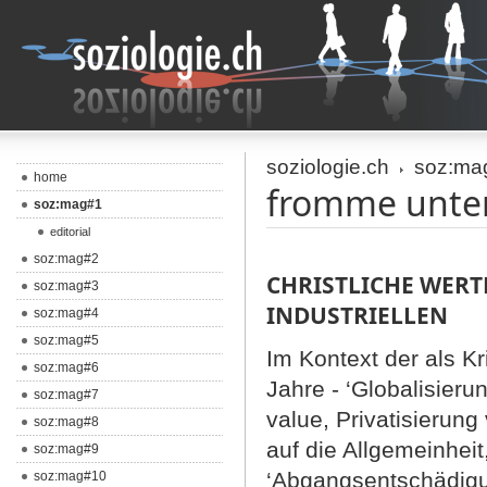
soziologie.ch
soz:ma
home
fromme unte
soz:mag#1
editorial
soz:mag#2
CHRISTLICHE WERT
soz:mag#3
INDUSTRIELLEN
soz:mag#4
soz:mag#5
Im Kontext der als 
soz:mag#6
Jahre - ‘Globalisieru
soz:mag#7
value, Privatisierun
soz:mag#8
auf die Allgemeinhei
soz:mag#9
‘Abgangsentschädigun
soz:mag#10