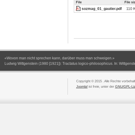
File
File si
sozmag_01_gautier.pdf
110 
«Wovon man nicht sprechen kann, darüber muss man schweigen.»
Ludwig Wittgenstein (1980 [1921]): Tractatus logico-philosophicus. In: Wittgenst
Copyright © 2015 . Alle Rechte vorbehal
Joomla!
ist freie, unter der
GNU/GPL-Li