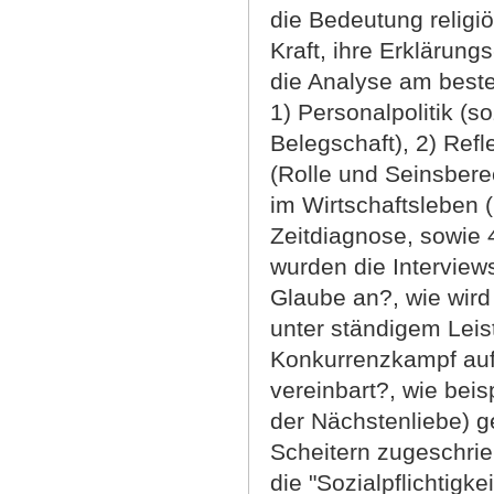
die Bedeutung religi
Kraft, ihre Erklärung
die Analyse am best
1) Personalpolitik (so
Belegschaft), 2) Ref
(Rolle und Seinsberec
im Wirtschaftsleben (
Zeitdiagnose, sowie 4
wurden die Interviews
Glaube an?, wie wir
unter ständigem Leis
Konkurrenzkampf auf 
vereinbart?, wie bei
der Nächstenliebe) g
Scheitern zugeschrieb
die "Sozialpflichtigke