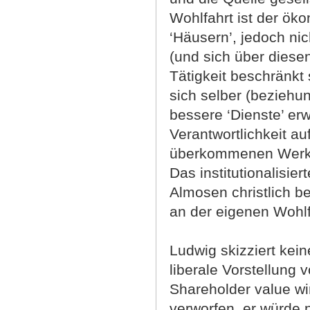
Wohlfahrt ist der ö
‘Häusern’, jedoch nic
(und sich über diesen 
Tätigkeit beschränkt
sich selber (bezieh
bessere ‘Dienste’ erw
Verantwortlichkeit a
überkommenen Werkger
Das institutionalisie
Almosen christlich be
an der eigenen Wohlf
Ludwig skizziert kei
liberale Vorstellung 
Shareholder value w
verworfen, er würde 