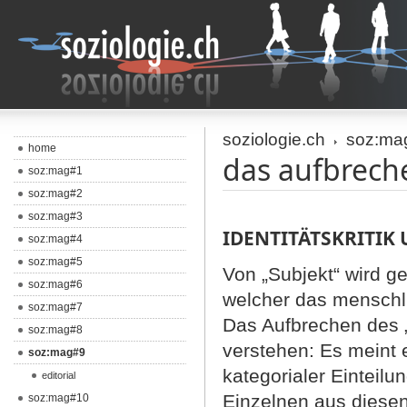
soziologie.ch
soz:ma
home
das aufbreche
soz:mag#1
soz:mag#2
soz:mag#3
IDENTITÄTSKRITIK
soz:mag#4
soz:mag#5
Von „Subjekt“ wird g
soz:mag#6
welcher das menschli
soz:mag#7
Das Aufbrechen des „
soz:mag#8
verstehen: Es meint e
soz:mag#9
kategorialer Einteil
editorial
Einzelnen aus diesen
soz:mag#10