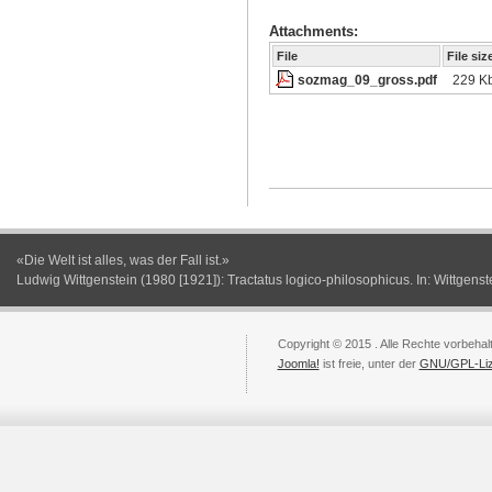
Attachments:
File
File siz
sozmag_09_gross.pdf
229 K
«Die Welt ist alles, was der Fall ist.»
Ludwig Wittgenstein (1980 [1921]): Tractatus logico-philosophicus. In: Wittgenst
Copyright © 2015 . Alle Rechte vorbehal
Joomla!
ist freie, unter der
GNU/GPL-Li